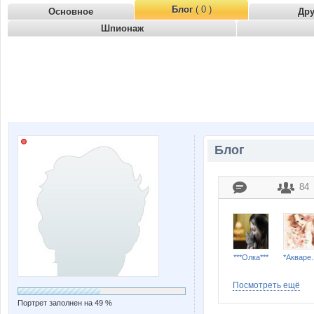
Блог
( 0 )
Основное
Др
Шпионаж
Блог
84
***Олка***
*Ак
Посмотреть ещё
Портрет заполнен на 49 %