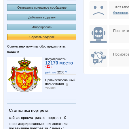
Cetrin
Charm
Этот блог
Отправить приватное сообщение
блогеров
.
Добавить в друзья
Игнорировать
Jack Sparrow
JuJu59
Посетит
Сделать подарок
Совместная покупка: сбор предоплаты,
раздачи
Knita
Komen
Посмотре
популярность:
12170 место
-11 ↓
рейтинг
2205
?
MamaNT
Mariett
Привилегированный
пользователь
5
уровня
Nata.li
Nata30
Статистика портрета:
сейчас просматривают портрет - 0
зарегистрированные пользователи
посетившие портрет за 7 дней - 1